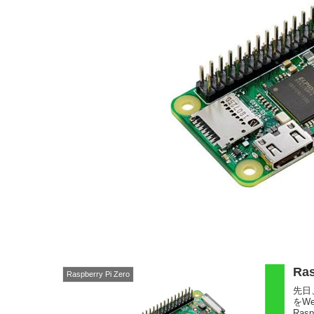
Ra
Raspberry Pi Zero
先日、
をW
Ras