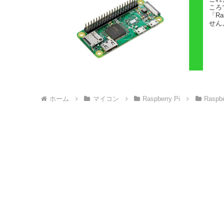
ころ
「Ra
せん
ホーム
マイコン
Raspberry Pi
Raspbe