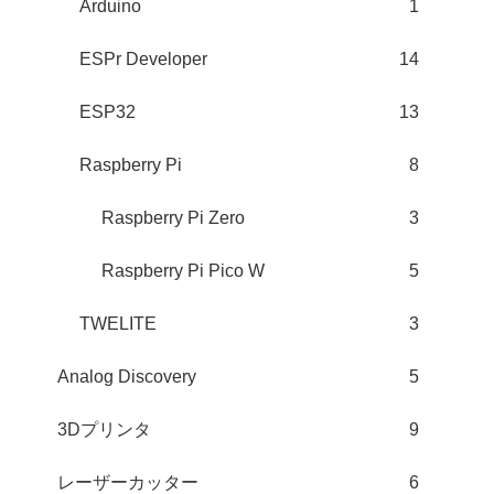
Arduino
1
ESPr Developer
14
ESP32
13
Raspberry Pi
8
Raspberry Pi Zero
3
Raspberry Pi Pico W
5
TWELITE
3
Analog Discovery
5
3Dプリンタ
9
レーザーカッター
6