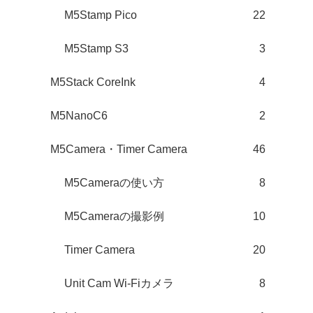
M5Stamp Pico
22
M5Stamp S3
3
M5Stack CoreInk
4
M5NanoC6
2
M5Camera・Timer Camera
46
M5Cameraの使い方
8
M5Cameraの撮影例
10
Timer Camera
20
Unit Cam Wi-Fiカメラ
8