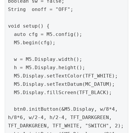
boolean sw = false;

String  onoff = "OFF";

void setup() {

  auto cfg = M5.config();

  M5.begin(cfg);

  w = M5.Display.width();

  h = M5.Display.height();

  M5.Display.setTextColor(TFT_WHITE);

  M5.Display.setTextDatum(MC_DATUM);

  M5.Display.fillScreen(TFT_BLACK);

  btn0.initButton(&M5.Display, w/8*4, 
h/8*6, w/2-4, h/2-4, TFT_DARKGREEN, 
TFT_DARKGREEN, TFT_WHITE, "SWITCH", 2);
