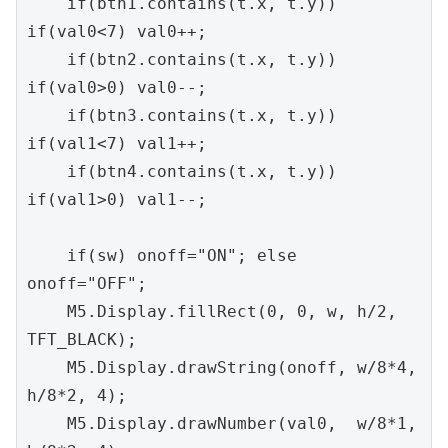
    if(btn1.contains(t.x, t.y)) 
if(val0<7) val0++;

    if(btn2.contains(t.x, t.y)) 
if(val0>0) val0--;

    if(btn3.contains(t.x, t.y)) 
if(val1<7) val1++;

    if(btn4.contains(t.x, t.y)) 
if(val1>0) val1--;

    if(sw) onoff="ON"; else 
onoff="OFF";

    M5.Display.fillRect(0, 0, w, h/2, 
TFT_BLACK);

    M5.Display.drawString(onoff, w/8*4, 
h/8*2, 4);

    M5.Display.drawNumber(val0,  w/8*1, 