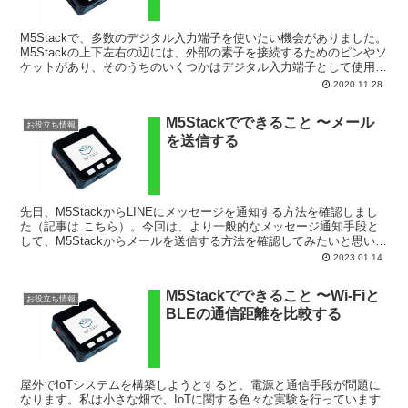
M5Stackで、多数のデジタル入力端子を使いたい機会がありました。
M5Stackの上下左右の辺には、外部の素子を接続するためのピンやソ
ケットがあり、そのうちのいくつかはデジタル入力端子として使用で
きます。 これらのうち何本が、実際にデジタ...
2020.11.28
M5Stackでできること 〜メール
お役立ち情報
を送信する
先日、M5StackからLINEにメッセージを通知する方法を確認しまし
た（記事は こちら）。今回は、より一般的なメッセージ通知手段と
して、M5Stackからメールを送信する方法を確認してみたいと思いま
す。メール送信のために「EMailSen...
2023.01.14
M5Stackでできること 〜Wi-Fiと
お役立ち情報
BLEの通信距離を比較する
屋外でIoTシステムを構築しようとすると、電源と通信手段が問題に
なります。私は小さな畑で、IoTに関する色々な実験を行っています