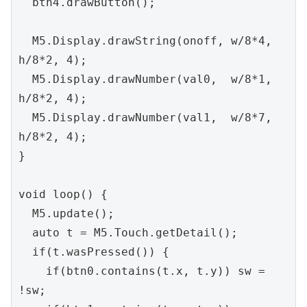
  btn4.drawButton();

  M5.Display.drawString(onoff, w/8*4, 
h/8*2, 4);

  M5.Display.drawNumber(val0,  w/8*1, 
h/8*2, 4);

  M5.Display.drawNumber(val1,  w/8*7, 
h/8*2, 4);

}

void loop() {

  M5.update();

  auto t = M5.Touch.getDetail();

  if(t.wasPressed()) {

    if(btn0.contains(t.x, t.y)) sw = 
!sw;
