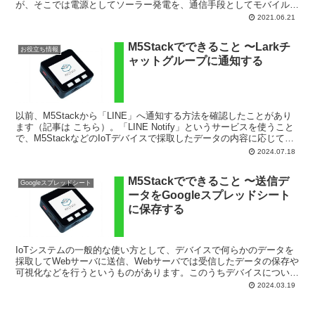
が、そこでは電源としてソーラー発電を、通信手段としてモバイル
Wi-Fiルータを使っています。モバイルWi-Fiル...
2021.06.21
M5Stackでできること 〜Larkチ
お役立ち情報
ャットグループに通知する
以前、M5Stackから「LINE」へ通知する方法を確認したことがあり
ます（記事は こちら）。「LINE Notify」というサービスを使うこと
で、M5StackなどのIoTデバイスで採取したデータの内容に応じて、
LINEで通知を受け取るこ...
2024.07.18
M5Stackでできること 〜送信デ
Googleスプレッドシート
ータをGoogleスプレッドシート
に保存する
IoTシステムの一般的な使い方として、デバイスで何らかのデータを
採取してWebサーバに送信、Webサーバでは受信したデータの保存や
可視化などを行うというものがあります。このうちデバイスについて
は、当ブログでもいろいろと書いているようにさまざ...
2024.03.19