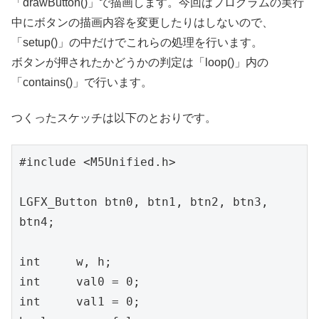
「drawButton()」で描画します。今回はプログラムの実行
中にボタンの描画内容を変更したりはしないので、
「setup()」の中だけでこれらの処理を行います。
ボタンが押されたかどうかの判定は「loop()」内の
「contains()」で行います。
つくったスケッチは以下のとおりです。
#include <M5Unified.h>

LGFX_Button btn0, btn1, btn2, btn3, 
btn4;

int     w, h;

int     val0 = 0; 

int     val1 = 0;
