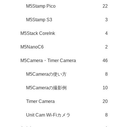
M5Stamp Pico
22
M5Stamp S3
3
M5Stack CoreInk
4
M5NanoC6
2
M5Camera・Timer Camera
46
M5Cameraの使い方
8
M5Cameraの撮影例
10
Timer Camera
20
Unit Cam Wi-Fiカメラ
8