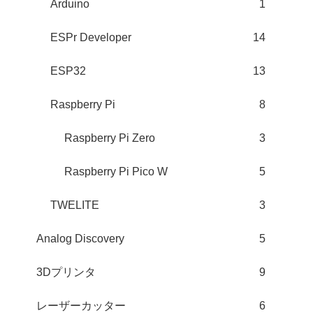
Arduino
1
ESPr Developer
14
ESP32
13
Raspberry Pi
8
Raspberry Pi Zero
3
Raspberry Pi Pico W
5
TWELITE
3
Analog Discovery
5
3Dプリンタ
9
レーザーカッター
6