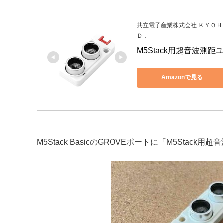
共立電子産業株式会社 ＫＹＯ
Ｄ．
M5Stack用超音波測距ユ
Amazonで見る
M5Stack BasicのGROVEポートに「M5Stac