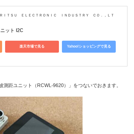
ＨＲＩＴＳＵ ＥＬＥＣＴＲＯＮＩＣ ＩＮＤＵＳＴＲＹ ＣＯ．，ＬＴ
ニット I2C
楽天市場で見る
Yahoo!ショッピングで見る
k用超音波測距ユニット（RCWL-9620）」をつないでおきます。