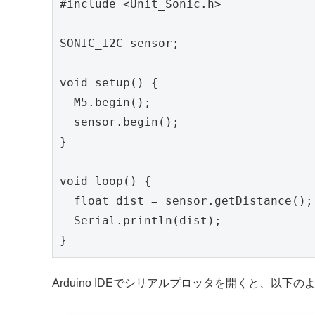
#include <Unit_Sonic.h>

SONIC_I2C sensor;

void setup() {

  M5.begin();

  sensor.begin();

}

void loop() {

  float dist = sensor.getDistance();

  Serial.println(dist);

}
Arduino IDEでシリアルプロッタを開くと、以