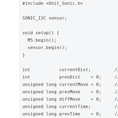
#include <Unit_Sonic.h>

SONIC_I2C sensor;

void setup() {

  M5.begin();

  sensor.begin();

}

int           currentDist;       
int           prevDist    = 0;   
unsigned long currentMove = 0;   
unsigned long prevMove    = 0;   
unsigned long diffMove    = 0;  
unsigned long currentTime;         
unsigned long prevTime    = 0;    