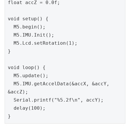
float accZ = 0.0f;

void setup() {

  M5.begin();

  M5.IMU.Init();

  M5.Lcd.setRotation(1);

}

void loop() {

  M5.update();

  M5.IMU.getAccelData(&accX, &accY, 
&accZ);

  Serial.printf("%5.2f\n", accY);

  delay(100);

}