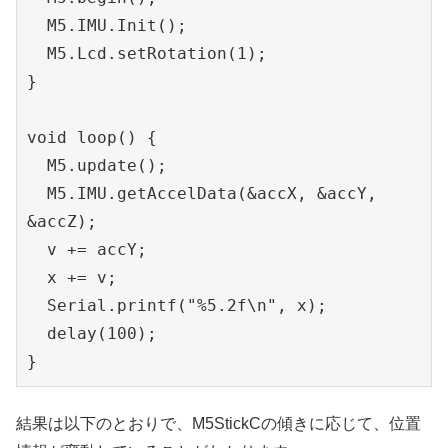
  M5.IMU.Init();

  M5.Lcd.setRotation(1);

}

void loop() {

  M5.update();

  M5.IMU.getAccelData(&accX, &accY, 
&accZ);

  v += accY;

  x += v;

  Serial.printf("%5.2f\n", x);

  delay(100);

}
結果は以下のとおりで、M5StickCの傾きに応じて、位置