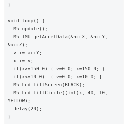
}

void loop() {

  M5.update();

  M5.IMU.getAccelData(&accX, &accY, 
&accZ);

  v += accY;

  x += v;

  if(x>=150.0) { v=0.0; x=150.0; }

  if(x<=10.0)  { v=0.0; x=10.0; }

  M5.Lcd.fillScreen(BLACK);

  M5.Lcd.fillCircle((int)x, 40, 10, 
YELLOW);

  delay(20);

}