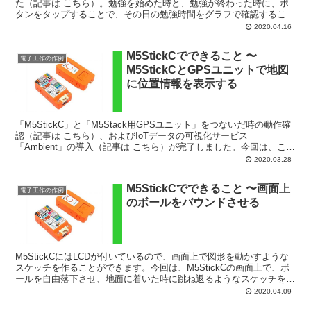
た（記事は こちら）。勉強を始めた時と、勉強が終わった時に、ボ
タンをタップすることで、その日の勉強時間をグラフで確認すること
ができるというものです。1日の勉強時間を「見える化」...
2020.04.16
M5StickCでできること 〜
電子工作の作例
M5StickCとGPSユニットで地図
に位置情報を表示する
「M5StickC」と「M5Stack用GPSユニット」をつないだ時の動作確
認（記事は こちら）、およびIoTデータの可視化サービス
「Ambient」の導入（記事は こちら）が完了しました。今回は、これ
らふたつを組み合わせて、GPSで測定し...
2020.03.28
M5StickCでできること 〜画面上
電子工作の作例
のボールをバウンドさせる
M5StickCにはLCDが付いているので、画面上で図形を動かすような
スケッチを作ることができます。今回は、M5StickCの画面上で、ボ
ールを自由落下させ、地面に着いた時に跳ね返るようなスケッチを作
ってみます。ひとつひとつのステップごとに...
2020.04.09