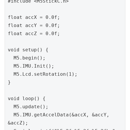
#include <M5StickC.h>

float accX = 0.0f;

float accY = 0.0f;

float accZ = 0.0f;

void setup() {

  M5.begin();

  M5.IMU.Init();

  M5.Lcd.setRotation(1);

}

void loop() {

  M5.update();

  M5.IMU.getAccelData(&accX, &accY, 
&accZ);
