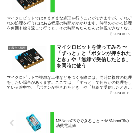
マイクロビットではさまざまな処理を行うことができますが、それぞ
れの処理を行うにはある程度の時間がかかります。時間のかかる処理
を何回も繰り返して行うと、その時間もだんだんと無視できなくな
り、すぐに反応してほしいプログラムなどでは所望の動作をし...
2023.01.09
マイクロビットを使ってみる 〜
お役立ち情報
「ずっと」と「ボタンが押された
とき」や「無線で受信したとき」
を同時に使う
マイクロビットで複雑な工作などをつくる際には、同時に複数の処理
をしたい場合があります。ここでは、「ずっと」で何らかの処理をし
ている途中で、「ボタンが押されたとき」や「無線で受信したとき」
が正常に受け付けられるか、また「ボタンが押されたとき」...
2023.01.12
M5NanoC6でできること 〜M5NanoC6の
消費電流値