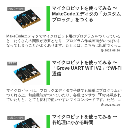
マイクロビットを使ってみる 〜
お役立ち情報
MakeCodeエディタの「カスタム
ブロック」をつくる
MakeCodeエディタでマイクロビット用のプログラムをつくっている
と、たくさんの関数が必要となり、プログラム作成画面がいっぱいに
なってしまうことがよくあります。たとえば、こちらは以前つくった
「マイクロビットロボカー」基本動作用のプログラム...
2023.08.20
マイクロビットを使ってみる 〜
IFTTT
「Grove UART WiFi V2」でWi-Fi
通信
マイクロビットは、ブロックエディタで子供でも簡単にプログラムが
つくれる上、無線機能がついていたり、各種センサやLEDが搭載され
ていたりと、とても便利で使いやすいマイコンボードです。ただ、マ
イクロビットをIoTデバイスとして利用しようとする場...
2021.01.26
マイクロビットを使ってみる 〜
お役立ち情報
各処理にかかる時間