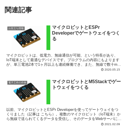
関連記事
マイクロビットとESPr
お役立ち情報
Developerでゲートウェイをつく
る
マイクロビットは、低電力、無線通信が可能、という特長があり、
IoT端末として最適なデバイスです。プログラムの内容にもよります
が、単三電池2本で1ヶ月以上も連続稼働でき、また、無線で数十mの
通信が可能なので、ケーブルなしで所望の場所に設置する...
2020.05.15
マイクロビットとM5Stackでゲー
電子工作の作例
トウェイをつくる
以前、マイクロビットとESPr Developerを使ってゲートウェイをつ
くりました（記事は こちら）。複数のマイクロビット（IoT端末）か
ら無線で送られてくるデータを受信し、そのデータをWebサーバに送
信するものです。マイクロビット（無線...
2021.02.09