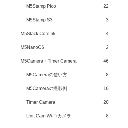
M5Stamp Pico
22
M5Stamp S3
3
M5Stack CoreInk
4
M5NanoC6
2
M5Camera・Timer Camera
46
M5Cameraの使い方
8
M5Cameraの撮影例
10
Timer Camera
20
Unit Cam Wi-Fiカメラ
8