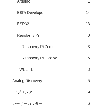
Arduino
1
ESPr Developer
14
ESP32
13
Raspberry Pi
8
Raspberry Pi Zero
3
Raspberry Pi Pico W
5
TWELITE
3
Analog Discovery
5
3Dプリンタ
9
レーザーカッター
6