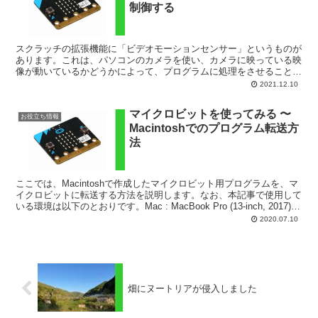
制御する
スクラッチの拡張機能に「ビデオモーションセンサー」というものが
あります。これは、パソコンのカメラを使い、カメラに映っている映
像が動いているかどうかによって、プログラムに処理をさせることが
できる機能です。リアルな世界の情報によって、プログラム...
2021.12.10
マイクロビットを使ってみる 〜
お役立ち情報
Macintoshでのプログラム転送方
法
ここでは、Macintoshで作成したマイクロビット用プログラムを、マ
イクロビットに転送する方法を説明します。なお、本記事で使用して
いる環境は以下のとおりです。Mac : MacBook Pro (13-inch, 2017)
OS : m...
2020.07.10
畑にヌートリアが侵入しました