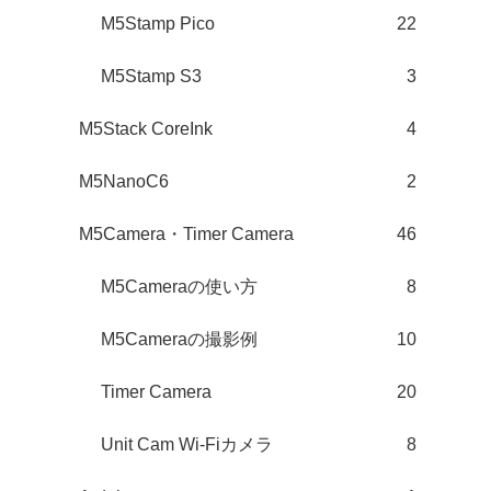
M5Stamp Pico
22
M5Stamp S3
3
M5Stack CoreInk
4
M5NanoC6
2
M5Camera・Timer Camera
46
M5Cameraの使い方
8
M5Cameraの撮影例
10
Timer Camera
20
Unit Cam Wi-Fiカメラ
8