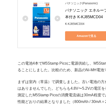
パナソニック(Panasonic)
パナソニック エネループ
本付き K-KJ85MCD04
K-KJ85MCD04
Amazonで見る
この電池4本でM5Stamp Picoに電源供給し、M5S
ることにしました。比較のため、新品のNi-MH電
まずは室内（常温）で調査しました。古い電池の方
はありませんでした。どちらも4.8V〜5.2Vの電
測定したM5Stamp Picoの消費電流値は30mA程
性能どおりの結果となりました（800mAh / 30mA = 2