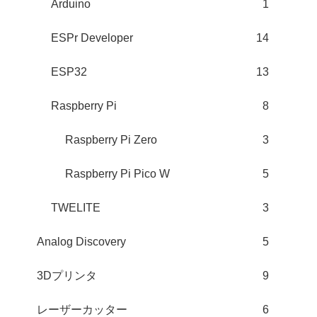
Arduino
1
ESPr Developer
14
ESP32
13
Raspberry Pi
8
Raspberry Pi Zero
3
Raspberry Pi Pico W
5
TWELITE
3
Analog Discovery
5
3Dプリンタ
9
レーザーカッター
6