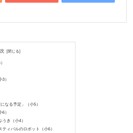
次
6）
小3）
型になる予定」（小5）
小6）
ぷうき（小4）
スティバルのロボット（小6）