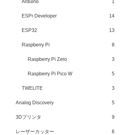
Arduino
1
ESPr Developer
14
ESP32
13
Raspberry Pi
8
Raspberry Pi Zero
3
Raspberry Pi Pico W
5
TWELITE
3
Analog Discovery
5
3Dプリンタ
9
レーザーカッター
6