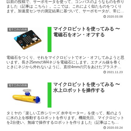
以前の投稿で、サーボモータを使って、コンパスのようなものを作り
ました（記事は こちら）。ここでは、これによく似たものをつくり
ます。加速度センサの測定結果に基づいて、サーボモータが、常に水
平を示すようにします。機能サーボモータ（SG92R）を...
2020.03.08
マイクロビットを使ってみる 〜
電子工作の作例
電磁石をオン・オフする
電磁石をつくり、それをマイクロビットでオン・オフしてみようと思
います。長さ25mmのM4ネジを電磁石にします。エナメル線を巻く
ときにネジから外れないように、直径4mmの穴をあけたプラスチッ
ク板2枚も用意しておきます。こちらのエナメル線を2メ...
2021.11.23
マイクロビットを使ってみる 〜
電子工作の作例
水上ロボットを操作する
タミヤの「楽しい工作シリーズ 水中モーター」を使って、船のよう
に水の上を移動するロボットを作ります。機能先日、マイクロビット
を2台使い、無線で操作するロボットを作りました（記事はこち
ら）。このロボットでは、送信側のマイクロビットを傾けること...
2020.03.24