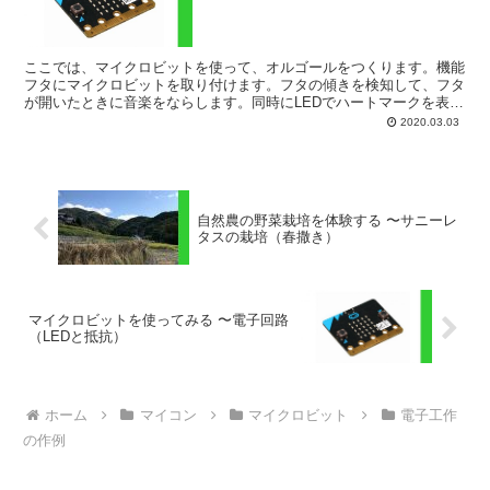
ここでは、マイクロビットを使って、オルゴールをつくります。機能
フタにマイクロビットを取り付けます。フタの傾きを検知して、フタ
が開いたときに音楽をならします。同時にLEDでハートマークを表示
させます。材料マイクロビット 電池ボックス（ダイソー...
2020.03.03
自然農の野菜栽培を体験する 〜サニーレ
タスの栽培（春撒き）
マイクロビットを使ってみる 〜電子回路
（LEDと抵抗）
ホーム
マイコン
マイクロビット
電子工作
の作例