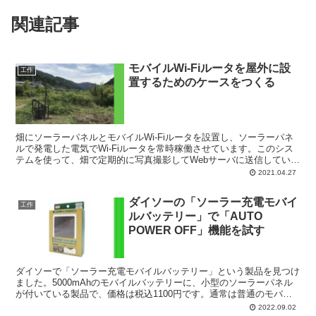
関連記事
モバイルWi-Fiルータを屋外に設
工作
置するためのケースをつくる
畑にソーラーパネルとモバイルWi-Fiルータを設置し、ソーラーパネ
ルで発電した電気でWi-Fiルータを常時稼働させています。このシス
テムを使って、畑で定期的に写真撮影してWebサーバに送信している
のですが、最近、Wi-Fiルータの調子がやや...
2021.04.27
ダイソーの「ソーラー充電モバイ
工作
ルバッテリー」で「AUTO
POWER OFF」機能を試す
ダイソーで「ソーラー充電モバイルバッテリー」という製品を見つけ
ました。5000mAhのモバイルバッテリーに、小型のソーラーパネル
が付いている製品で、価格は税込1100円です。通常は普通のモバイ
ルバッテリーとして、ACアダプタで充電して使いま...
2022.09.02