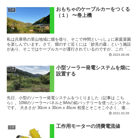
おもちゃのケーブルカーをつくる
工作
（１） 〜巻上機
私は兵庫県の里山地域に畑を借り、そこで仲間といっしょに家庭菜園
を楽しんでいます。さて、畑のすぐ近くには「妙見の森」という施設
があり、そこではケーブルカーが運行されているのですが、この「妙
見の森」が近々営業終了するという発表がありました。この...
2023.09.06
小型ソーラー発電システムを畑に
工作
設置する
先日、小型のソーラー発電システムをつくりました（記事は こち
ら）。10Wのソーラーパネルと9Ahの鉛バッテリーを使ったシステム
です。 大きさが 30cm x 30cm x 45cm 程度とそこそこ小さく、価格
も架台込みで15000円程度で製...
2021.02.05
工作用モーターの消費電流値
工作