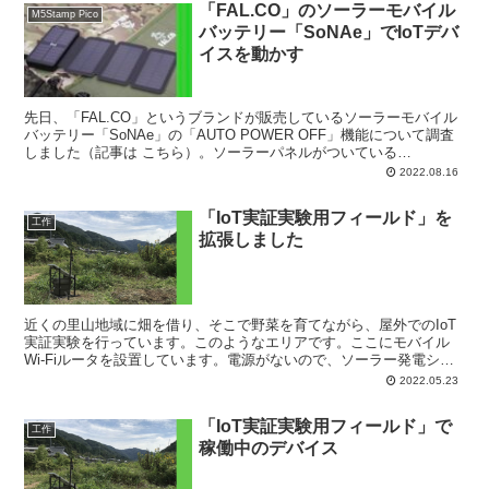
「FAL.CO」のソーラーモバイル
M5Stamp Pico
バッテリー「SoNAe」でIoTデバ
イスを動かす
先日、「FAL.CO」というブランドが販売しているソーラーモバイル
バッテリー「SoNAe」の「AUTO POWER OFF」機能について調査
しました（記事は こちら）。ソーラーパネルがついている
「SoNAe」から電源供給することで、ESP3...
2022.08.16
「IoT実証実験用フィールド」を
工作
拡張しました
近くの里山地域に畑を借り、そこで野菜を育てながら、屋外でのIoT
実証実験を行っています。このようなエリアです。ここにモバイル
Wi-Fiルータを設置しています。電源がないので、ソーラー発電シス
テムも設置し、そこで発電した電力をモバイルWi-F...
2022.05.23
「IoT実証実験用フィールド」で
工作
稼働中のデバイス