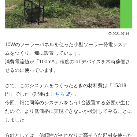
2021.07.14
10Wのソーラーパネルを使った小型ソーラー発電システ
ムをつくり、畑に設置しています。
消費電流値が「100mA」程度のIoTデバイスを常時稼働さ
せるのに使っています。
さて、このシステムをつくったときの材料費は「15318
円」でした（記事は
こちら
）。
今回、畑に同等のシステムをもう1台設置する必要が生じ
たので、より低価格に実現できないか検討してみることに
しました。
方針としては、信頼性がそれなりに高そうな部材を使った