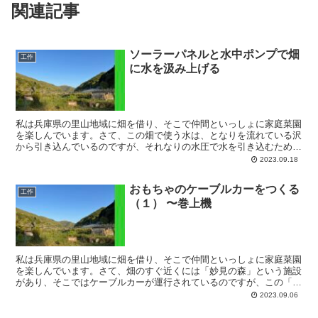
関連記事
ソーラーパネルと水中ポンプで畑
工作
に水を汲み上げる
私は兵庫県の里山地域に畑を借り、そこで仲間といっしょに家庭菜園
を楽しんでいます。さて、この畑で使う水は、となりを流れている沢
から引き込んでいるのですが、それなりの水圧で水を引き込むために
は高いところに取水口を置かなければならず、そのため50...
2023.09.18
おもちゃのケーブルカーをつくる
工作
（１） 〜巻上機
私は兵庫県の里山地域に畑を借り、そこで仲間といっしょに家庭菜園
を楽しんでいます。さて、畑のすぐ近くには「妙見の森」という施設
があり、そこではケーブルカーが運行されているのですが、この「妙
見の森」が近々営業終了するという発表がありました。この...
2023.09.06