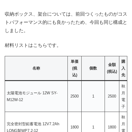
収納ボックス、架台については、前回つくったものがコス
トパフォーマンス的にも良かったため、今回も同じ構成と
しました。
材料リストはこちらです。
単価
購
金額
名称
(税
個数
入
(税込)
込)
先
秋
太陽電池モジュール 12W SY-
月
2500
1
2500
M12W-12
電
子
秋
完全密封型鉛蓄電池 12V7.2Ah
月
1800
1
1800
LONG製WP7.2-12
電