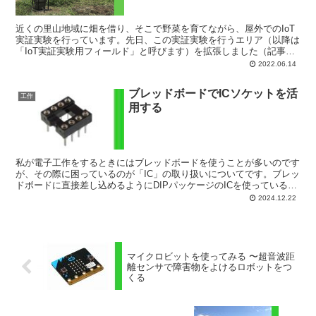
近くの里山地域に畑を借り、そこで野菜を育てながら、屋外でのIoT
実証実験を行っています。先日、この実証実験を行うエリア（以降は
「IoT実証実験用フィールド」と呼びます）を拡張しました（記事は
こちら）。この機会に、「IoT実証実験用フィール...
2022.06.14
ブレッドボードでICソケットを活
工作
用する
私が電子工作をするときにはブレッドボードを使うことが多いのです
が、その際に困っているのが「IC」の取り扱いについてです。ブレッ
ドボードに直接差し込めるようにDIPパッケージのICを使っているの
ですが、ICをブレッドボードに取り付けたあと、外...
2024.12.22
マイクロビットを使ってみる 〜超音波距
離センサで障害物をよけるロボットをつ
くる