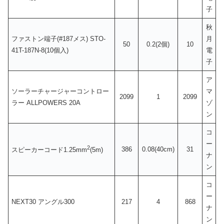
子
秋
ファストン端子(#187メス) STO-
月
50
0.2(2個)
10
41T-187N-8(10個入)
電
子
ア
ソーラーチャージャーコントロー
マ
2099
1
2099
ラー ALLPOWERS 20A
ゾ
ン
コ
ー
2
386
0.08(40cm)
31
スピーカーコード1.25mm
(5m)
ナ
ン
コ
ー
NEXT30 アングル300
217
4
868
ナ
ン