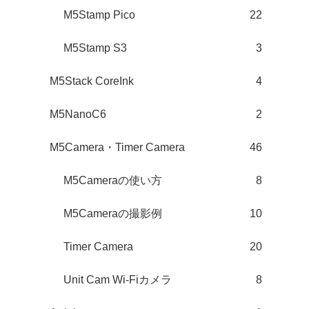
M5Stamp Pico
22
M5Stamp S3
3
M5Stack CoreInk
4
M5NanoC6
2
M5Camera・Timer Camera
46
M5Cameraの使い方
8
M5Cameraの撮影例
10
Timer Camera
20
Unit Cam Wi-Fiカメラ
8