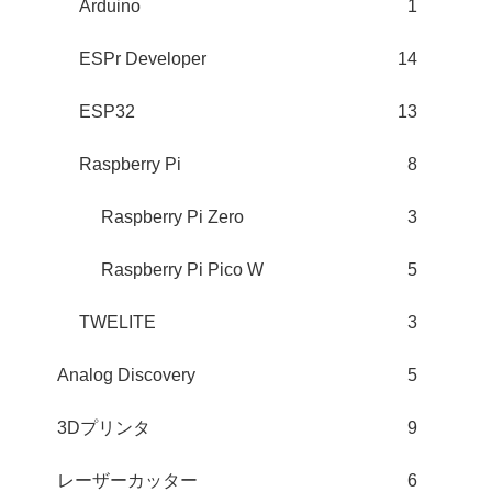
Arduino
1
ESPr Developer
14
ESP32
13
Raspberry Pi
8
Raspberry Pi Zero
3
Raspberry Pi Pico W
5
TWELITE
3
Analog Discovery
5
3Dプリンタ
9
レーザーカッター
6