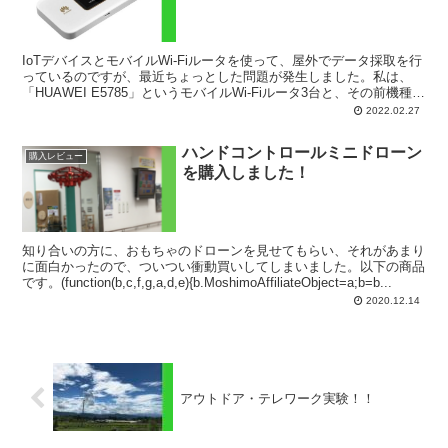
IoTデバイスとモバイルWi-Fiルータを使って、屋外でデータ採取を行
っているのですが、最近ちょっとした問題が発生しました。私は、
「HUAWEI E5785」というモバイルWi-Fiルータ3台と、その前機種の
「E5577」を1台持っており、...
2022.02.27
ハンドコントロールミニドローン
購入レビュー
を購入しました！
知り合いの方に、おもちゃのドローンを見せてもらい、それがあまり
に面白かったので、ついつい衝動買いしてしまいました。以下の商品
です。(function(b,c,f,g,a,d,e){b.MoshimoAffiliateObject=a;b=b...
2020.12.14
アウトドア・テレワーク実験！！