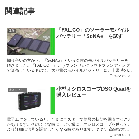
関連記事
「FAL.CO」のソーラーモバイル
工作
バッテリー「SoNAe」を試す
知り合いの方から、「SoNAe」という名前のモバイルバッテリーを
頂きました。「FAL.CO」というブランドがクラウドファンディング
で販売しているもので、大容量のモバイルバッテリーに、非常時の充
電手段としてソーラーパネルがついているという、大...
2022.08.03
小型オシロスコープDSO Quadを
購入レビュー
購入レビュー
電子工作をしていると、たまにテスターで信号の状態を調査すること
があります。そのような時に、ごく稀に、オシロスコープを使って、
より詳細に信号を調査したくなる時があります。 ただ、高額なオシ
ロスコープはそもそも買えない上、本格的なものを設置する...
2020.03.31