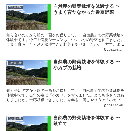
自然農の野菜栽培を体験する 〜
自然農体験
うまく育たなかった春夏野菜
知り合いの方から畑の一画をお借りして、「自然農」での野菜栽培を
体験中です。今年の春夏シーズンも、いくつかの野菜を育てました。
うまく育ち、たくさん収穫できた野菜もありましたが、一方で、まっ
たく実がつかなかったり、途中で枯れてしまったものもあり...
2022.08.17
自然農の野菜栽培を体験する 〜
自然農体験
小カブの栽培
知り合いの方から畑の一画をお借りして、「自然農」での野菜栽培を
体験中です。去年の春に「小カブ」を育てました。とても小さくはあ
りましたが、一応収穫できました。今年も、同じやり方で「小カブ」
を育ててみます。2月26日、畑にタネをまきました。タネ...
2022.06.08
自然農の野菜栽培を体験する 〜
自然農体験
畝立て