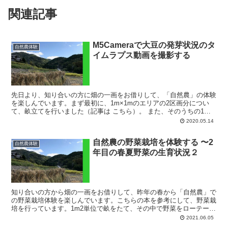
関連記事
M5Cameraで大豆の発芽状況のタ
自然農体験
イムラプス動画を撮影する
先日より、知り合いの方に畑の一画をお借りして、「自然農」の体験
を楽しんでいます。まず最初に、1m×1mのエリアの2区画分につい
て、畝立てを行いました（記事は こちら）。 また、そのうちの1区
画については、トマトやバジルなどの苗を購入して植え...
2020.05.14
自然農の野菜栽培を体験する 〜2
自然農体験
年目の春夏野菜の生育状況２
知り合いの方から畑の一画をお借りして、昨年の春から「自然農」で
の野菜栽培体験を楽しんでいます。こちらの本を参考にして、野菜栽
培を行っています。1m2単位で畝をたて、その中で野菜をローテーシ
ョン栽培するというものです。2年目となる今年の春は、...
2021.06.05