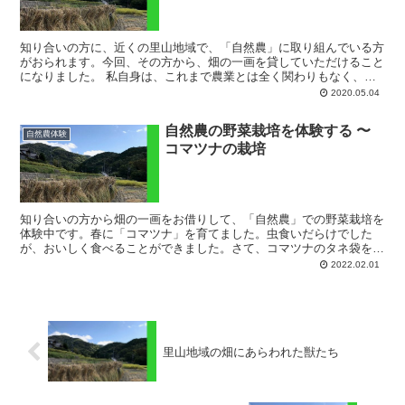
知り合いの方に、近くの里山地域で、「自然農」に取り組んでいる方
がおられます。今回、その方から、畑の一画を貸していただけること
になりました。 私自身は、これまで農業とは全く関わりもなく、家
庭菜園でさえもやったことがないのですが、せっかくの機会...
2020.05.04
自然農の野菜栽培を体験する 〜
自然農体験
コマツナの栽培
知り合いの方から畑の一画をお借りして、「自然農」での野菜栽培を
体験中です。春に「コマツナ」を育てました。虫食いだらけでした
が、おいしく食べることができました。さて、コマツナのタネ袋を見
ると「秋まき冬どりが最も美味」と書かれていました。そんな...
2022.02.01
里山地域の畑にあらわれた獣たち