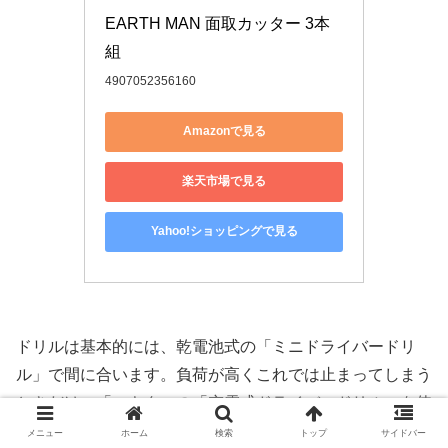
EARTH MAN 面取カッター 3本
組
4907052356160
Amazonで見る
楽天市場で見る
Yahoo!ショッピングで見る
ドリルは基本的には、乾電池式の「ミニドライバードリ
ル」で間に合います。負荷が高くこれでは止まってしまう
ときだけ、「マキタ」の「充電式ドライバードリル」を使
います。
メニュー
ホーム
検索
トップ
サイドバー